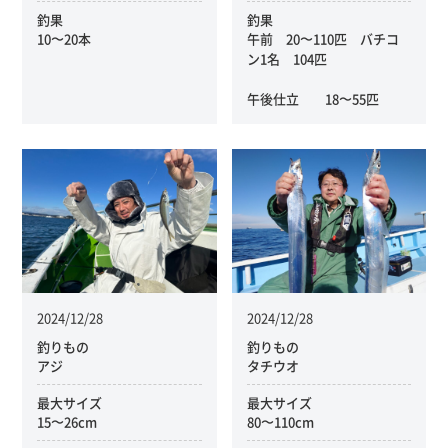
釣果
釣果
10〜20本
午前 20〜110匹 バチコ
ン1名 104匹
午後仕立 18〜55匹
2024/12/28
2024/12/28
釣りもの
釣りもの
アジ
タチウオ
最大サイズ
最大サイズ
15〜26cm
80〜110cm