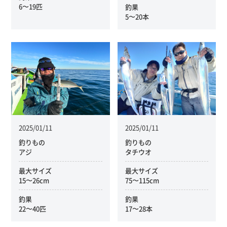
6〜19匹
釣果
5〜20本
2025/01/11
2025/01/11
釣りもの
釣りもの
アジ
タチウオ
最大サイズ
最大サイズ
15〜26cm
75〜115cm
釣果
釣果
22〜40匹
17〜28本