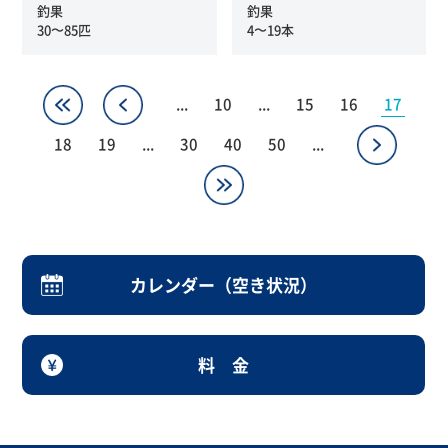
釣果
釣果
30〜85匹
4〜19本
«
«
...
10
...
15
16
17
»
18
19
...
30
40
50
...
»
カレンダー（空き状況）
料 金