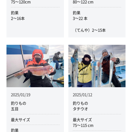
75〜120cm
80〜122 cm
釣果
釣果
2〜16本
3〜22 本
（てんや）2〜15本
2025/01/19
2025/01/12
釣りもの
釣りもの
五目
タチウオ
最大サイズ
最大サイズ
75〜115 cm
釣果