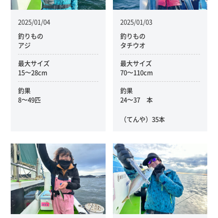
2025/01/04
2025/01/03
釣りもの
釣りもの
アジ
タチウオ
最大サイズ
最大サイズ
15〜28cm
70〜110cm
釣果
釣果
8〜49匹
24〜37 本
（てんや）35本