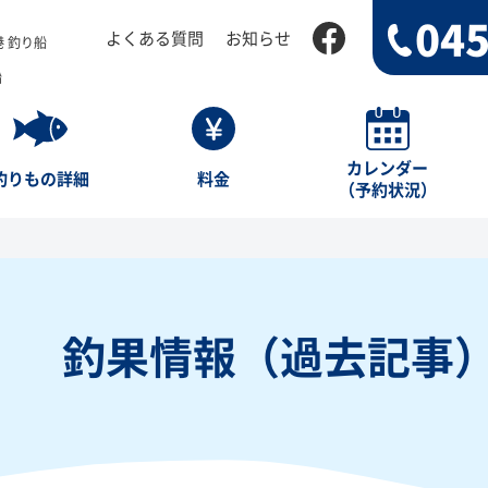
045
よくある質問
お知らせ
 釣り船
船
カレンダー
釣りもの詳細
料金
（予約状況）
釣果情報（過去記事