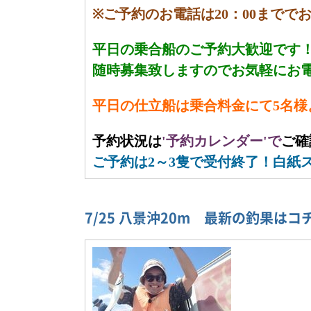
※ご予約のお電話は20：00までで
平日の乗合船のご予約大歓迎です
随時募集致しますのでお気軽にお
平日の仕立船は乗合料金にて5名様
予約状況は
'予約カレンダー'で
ご確
ご予約は2～3隻で受付終了！白紙
7/25 八景沖20m 最新の釣果は