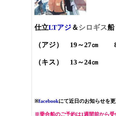
仕立
LTアジ
＆
シロギス
船
（アジ） 19～27㎝ 8
（キス） 13～24㎝ 
※
facebook
にて近日のお知らせを更
※乗合船のご予約は1週間前から受