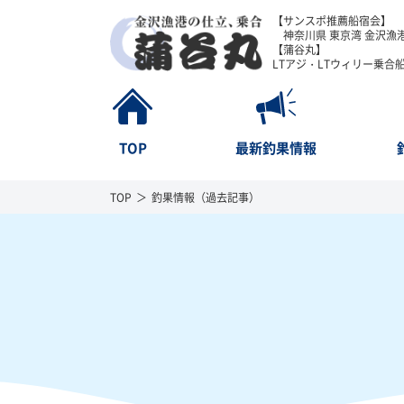
【サンスポ推薦船宿会】
神奈川県 東京湾 金沢漁港
【蒲谷丸】
LTアジ・LTウィリー乗合
TOP
最新釣果情報
TOP
釣果情報（過去記事）