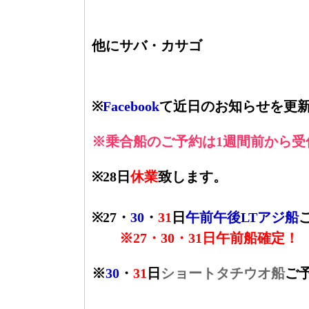
他にサバ・カサゴ
※
Facebook
て近日のお知らせを更
※乗合船のご予約は1週間前から受
※28日
休業
致します。
※27・
30
・
31
日
午前午後LTアジ船
※27・30・31日午前船確定！
※
30
・
31
日
ショートタチウオ船
ご