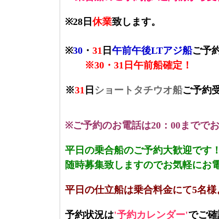
※28日
休業
致します。
※
30
・
31
日
午前午後LTアジ船
ご予
※30・31日午前船確定！
※
31
日
ショートタチウオ船
ご予約
※ご予約のお電話は20：00までで
平日の乗合船のご予約大歓迎です
随時募集致しますのでお気軽にお
平日の仕立船は乗合料金にて5名様
予約状況は
'予約カレンダー'
でご確