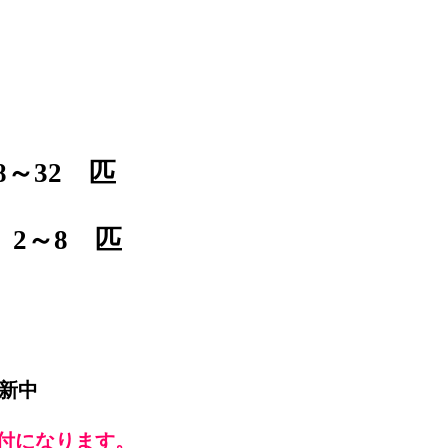
～32 匹
2～8 匹
新中
付になります。