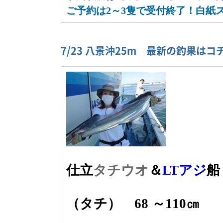
ご予約は2～3隻で受付終了！白紙
7/23 八景沖25m 最新の釣果は
仕立
タチウオ
＆
LTアジ
船
（タチ） 68 ～110㎝ 