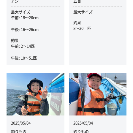
アジ
五目
最大サイズ
最大サイズ
午前: 18〜26cm
釣果
8〜30 匹
午後: 16〜26cm
釣果
午前: 2〜14匹
午後: 10〜51匹
2025/05/04
2025/05/04
釣りもの
釣りもの