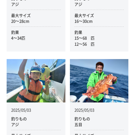
アジ
アジ
最大サイズ
最大サイズ
20〜28cm
16〜30cm
釣果
釣果
4〜34匹
15〜68 匹
12〜56 匹
2025/05/03
2025/05/03
釣りもの
釣りもの
アジ
五目