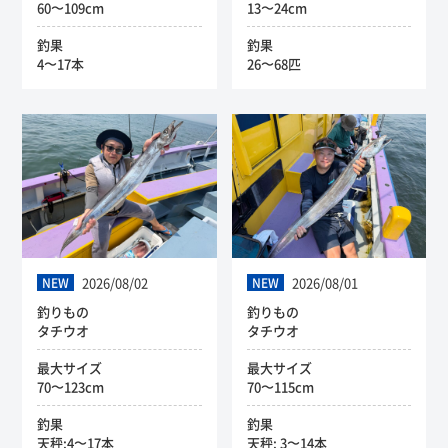
60〜109cm
13〜24cm
釣果
釣果
4〜17本
26〜68匹
2026/08/02
2026/08/01
NEW
NEW
釣りもの
釣りもの
タチウオ
タチウオ
最大サイズ
最大サイズ
70〜123cm
70〜115cm
釣果
釣果
天秤:4〜17本
天秤: 3〜14本