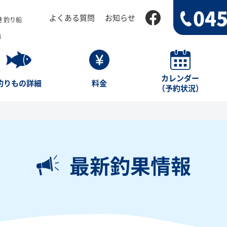
045
よくある質問
お知らせ
 釣り船
船
カレンダー
釣りもの詳細
料金
（予約状況）
最新釣果情報