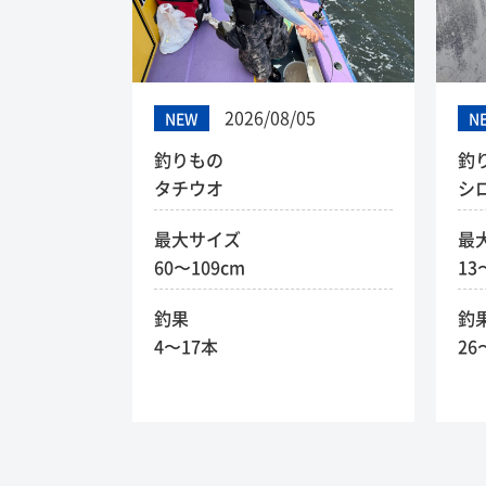
2026/08/05
NEW
N
釣りもの
釣
タチウオ
シ
最大サイズ
最
60〜109cm
13
釣果
釣
4〜17本
26