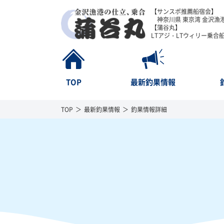
【サンスポ推薦船宿会】
神奈川県 東京湾 金沢漁港
【蒲谷丸】
LTアジ・LTウィリー乗合
TOP
最新釣果情報
TOP
最新釣果情報
釣果情報詳細