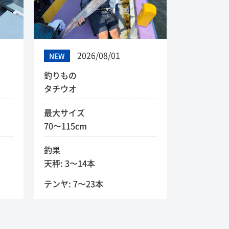
2026/08/01
NEW
釣りもの
タチウオ
最大サイズ
70〜115cm
釣果
天秤: 3〜14本
テンヤ: 7〜23本