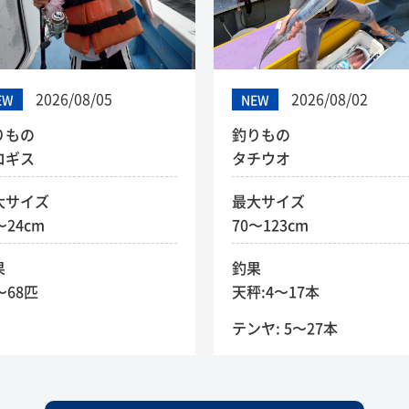
2026/08/05
2026/08/02
EW
NEW
りもの
釣りもの
ロギス
タチウオ
大サイズ
最大サイズ
〜24cm
70〜123cm
果
釣果
〜68匹
天秤:4〜17本
テンヤ: 5〜27本