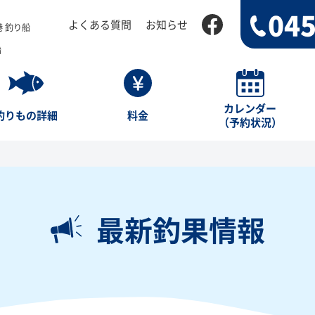
045
よくある質問
お知らせ
 釣り船
船
カレンダー
釣りもの詳細
料金
（予約状況）
最新釣果情報