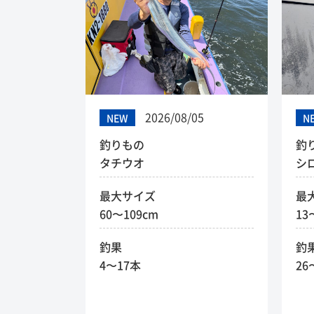
2026/08/05
NEW
N
釣りもの
釣
タチウオ
シ
最大サイズ
最
60〜109cm
13
釣果
釣
4〜17本
26