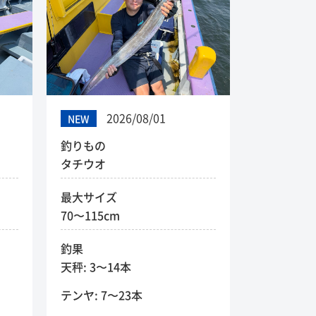
2026/08/01
NEW
釣りもの
タチウオ
最大サイズ
70〜115cm
釣果
天秤: 3〜14本
テンヤ: 7〜23本