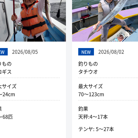
2026/08/05
2026/08/02
EW
NEW
りもの
釣りもの
ロギス
タチウオ
大サイズ
最大サイズ
〜24cm
70〜123cm
果
釣果
〜68匹
天秤:4〜17本
テンヤ: 5〜27本