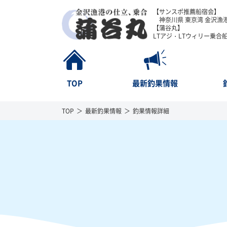
【サンスポ推薦船宿会】
神奈川県 東京湾 金沢漁港
【蒲谷丸】
LTアジ・LTウィリー乗合
TOP
最新釣果情報
TOP
最新釣果情報
釣果情報詳細