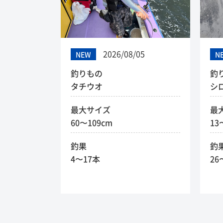
2026/08/05
NEW
N
釣りもの
釣
タチウオ
シ
最大サイズ
最
60〜109cm
13
釣果
釣
4〜17本
26