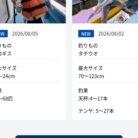
2026/08/05
2026/08/02
EW
NEW
りもの
釣りもの
ロギス
タチウオ
大サイズ
最大サイズ
〜24cm
70〜123cm
果
釣果
〜68匹
天秤:4〜17本
テンヤ: 5〜27本