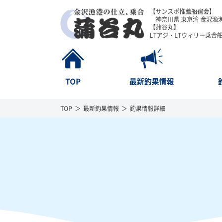
【サンスポ推薦船宿会】
神奈川県 東京湾 金沢漁港
【蒲谷丸】
LTアジ・LTウィリー乗合
TOP
最新釣果情報
TOP
最新釣果情報
釣果情報詳細