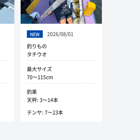
2026/08/01
NEW
釣りもの
タチウオ
最大サイズ
70〜115cm
釣果
天秤: 3〜14本
テンヤ: 7〜23本