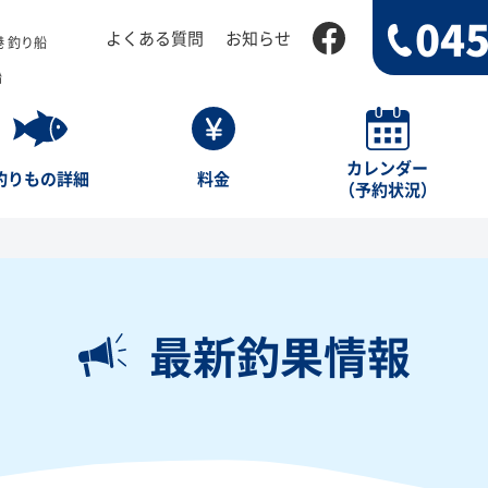
045
よくある質問
お知らせ
 釣り船
船
カレンダー
釣りもの詳細
料金
（予約状況）
最新釣果情報