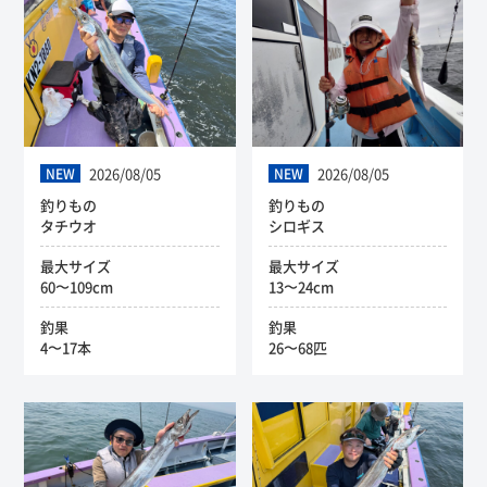
2026/08/05
2026/08/05
NEW
NEW
釣りもの
釣りもの
タチウオ
シロギス
最大サイズ
最大サイズ
60〜109cm
13〜24cm
釣果
釣果
4〜17本
26〜68匹