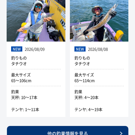
2026/08/09
2026/08/08
NEW
NEW
釣りもの
釣りもの
タチウオ
タチウオ
最大サイズ
最大サイズ
65〜106cm
65〜114cm
釣果
釣果
天秤: 10〜17本
天秤: 4〜20本
テンヤ: 1〜11本
テンヤ: 4〜19本
他の釣果情報を見る