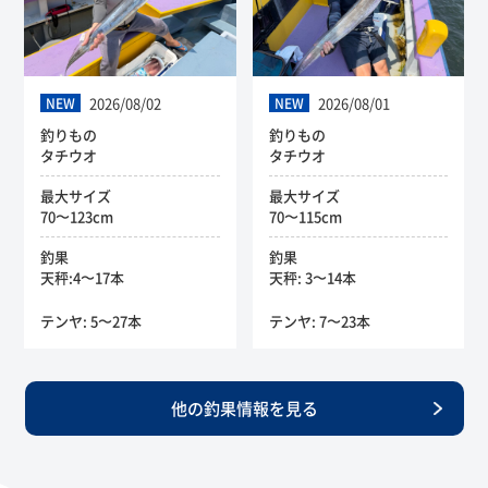
2026/08/02
2026/08/01
NEW
NEW
釣りもの
釣りもの
タチウオ
タチウオ
最大サイズ
最大サイズ
70〜123cm
70〜115cm
釣果
釣果
天秤:4〜17本
天秤: 3〜14本
テンヤ: 5〜27本
テンヤ: 7〜23本
他の釣果情報を見る