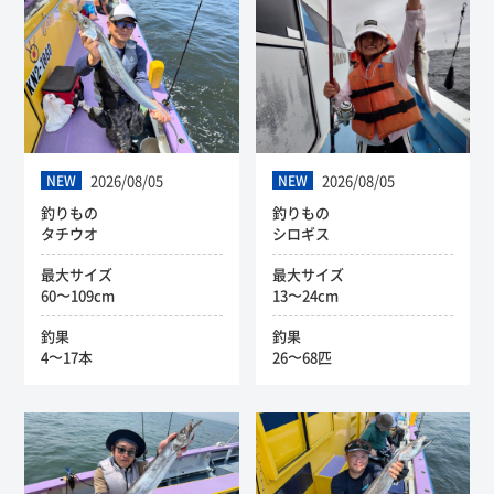
2026/08/05
2026/08/05
NEW
NEW
釣りもの
釣りもの
タチウオ
シロギス
最大サイズ
最大サイズ
60〜109cm
13〜24cm
釣果
釣果
4〜17本
26〜68匹