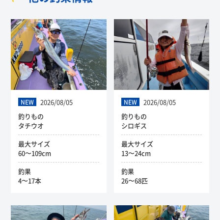
2026/08/05
2026/08/05
NEW
NEW
釣りもの
釣りもの
タチウオ
シロギス
最大サイズ
最大サイズ
60〜109cm
13〜24cm
釣果
釣果
4〜17本
26〜68匹